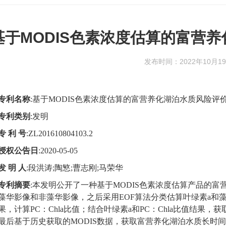
基于MODIS色素浓度估算的富营
发布时间：2022年10月1
专利名称
:
基于
MODIS
色素浓度估算的富营养化湖泊水质风险评
专利类别
:
发明
专 利 号
:ZL201610804103.2
授权公告日
:2020-05-05
发 明 人
:
段洪涛
;
陶慜
;
曹志刚
;
马荣华
专利摘要
:
本发明公开了一种基于
MODIS
色素浓度估算产品的富
藻华影像和非藻华影像，之后采用
EOF
算法分类估算叶绿素
a
和
果，计算
PC
：
Chla
比值；结合叶绿素
a
和
PC
：
Chla
比值结果，获
最后基于历史获取的
MODIS
数据，获取富营养化湖泊水质长时间