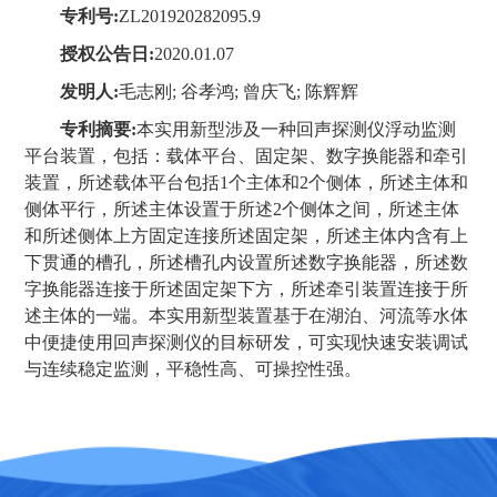
专利号
:
ZL201920282095.9
授权公告日
:
2020.01.07
发明人
:
毛志刚
;
谷孝鸿
;
曾庆飞
;
陈辉辉
专利摘要
:
本实用新型涉及一种回声探测仪浮动监测
平台装置，包括：载体平台、固定架、数字换能器和牵引
装置，所述载体平台包括
1
个主体和
2
个侧体，所述主体和
侧体平行，所述主体设置于所述
2
个侧体之间，所述主体
和所述侧体上方固定连接所述固定架，所述主体内含有上
下贯通的槽孔，所述槽孔内设置所述数字换能器，所述数
字换能器连接于所述固定架下方，所述牵引装置连接于所
述主体的一端。本实用新型装置基于在湖泊、河流等水体
中便捷使用回声探测仪的目标研发，可实现快速安装调试
与连续稳定监测，平稳性高、可操控性强。