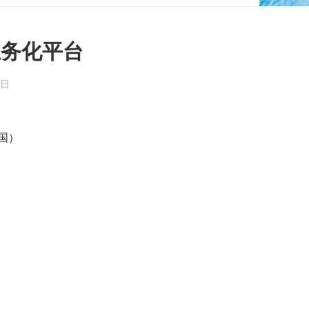
业务化平台
8日
国
）