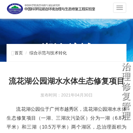
切
换
导
航
湖泊 流域

首页
综合示范与技术转化
治
水质改善和生态修复及调控
理
流花湖公园湖水水体生态修复项目
修
复
发布时间：2021年04月30日
管
流花湖公园位于广州市越秀区，流花湖公园湖水水体
理
生态修复项目（一湖、三湖次污染区）分为一湖（6.8万
平米）和三湖（10.5万平米）两个湖区，总治理面积为