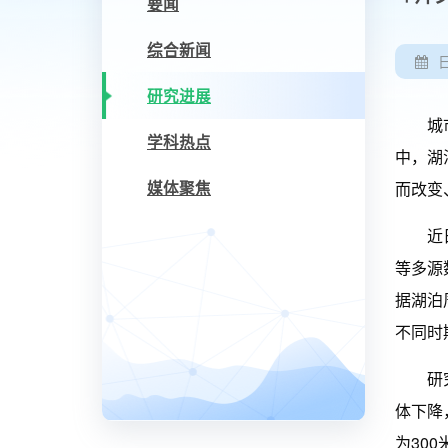
要闻
综合新闻
研究进展
城市湖
学科热点
中，湖
媒体聚焦
而改变
近日，
等多源
据湖泊
不同时
研究显
体下降
为30