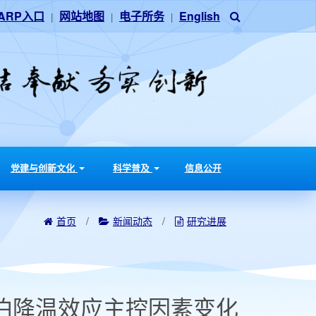
ARP入口
网站地图
电子所务
English
|
|
|
党建与创新文化
科学普及
信息公开
首页
/
新闻动态
/
研究进展
泊降温效应主控因素变化