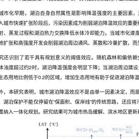
化早期，湖泊自身自然属性是影响降温强度的主要因素，
入城市快速扩张阶段后，污染因素成为削弱湖泊降温效应的重要约
射、蒸发过程和湖泊热力交换降低水体冷却能力。当城市化速
地扩张和高强度开发会削弱湖泊周边通风、蒸散和冷量扩散，而
识别了若干具有规划意义的阈值效应。随机森林和偏依赖分析结
体浊度超过约2时，湖泊降温强度会明显下降；当湖泊周边建设
生态用地比例低于0.2的区域，增加生态用地有助于促进湖泊降
本研究表明，城市湖泊降温效应不是由单一因素决定，而是
，湖泊保护不能仅停留在“保面积、保岸线”的传统思路，还应
置纳入一体化规划。研究结果可为城市热岛缓解、滨水地区更新