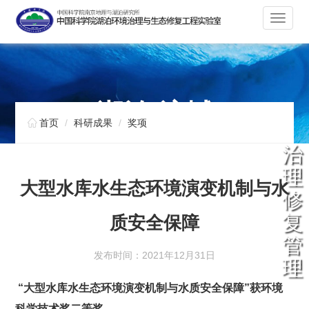
切
换
导
航
湖泊 流域

首页
科研成果
奖项
治
理
大型水库水生态环境演变机制与水
修
复
质安全保障
管
发布时间：2021年12月31日
理
“
大型水库水生态环境演变机制与水质安全保障
”
获
环境
科学技术奖二
等奖。